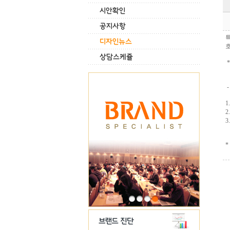
-
1
2
(